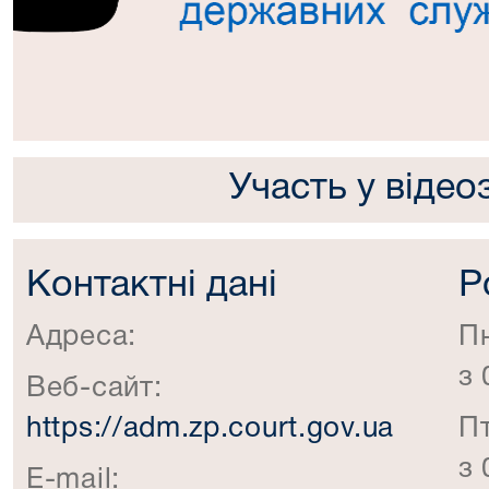
Участь у відео
Контактні дані
Р
Адреса:
П
з 
Веб-сайт:
https://adm.zp.court.gov.ua
П
з 
E-mail: