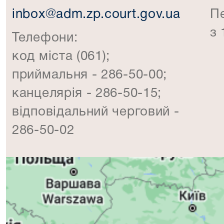
inbox@adm.zp.court.gov.ua
П
з 
Телефони:
код міста (061);
приймальня - 286-50-00;
канцелярія - 286-50-15;
відповідальний черговий -
286-50-02