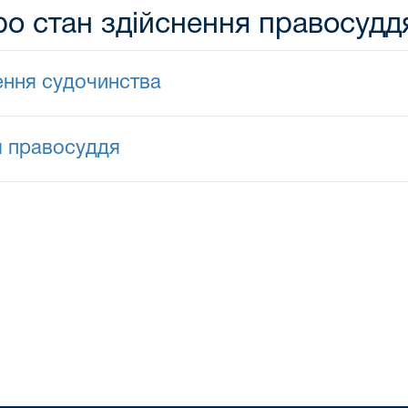
ро стан здійснення правосудд
ення судочинства
ня правосуддя