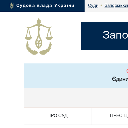
Запорізьки
Судова влада України
Суди
•
Запо
Єдини
ПРО СУД
ПРЕС-Ц