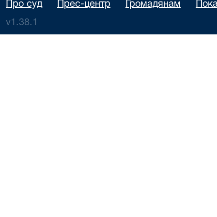
Про суд
Прес-центр
Громадянам
Пока
v1.38.1