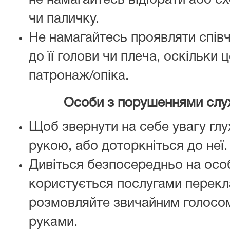
не намагайтесь відібрати або сх
чи паличку.
Не намагайтесь проявляти спів
до її голови чи плеча, оскільки
патронаж/опіка.
Особи з порушеннями слух
Щоб звернути на себе увагу глу
рукою, або доторкніться до неї.
Дивіться безпосередньо на особ
користується послугами перекла
розмовляйте звичайним голосом
руками.