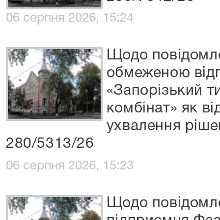
06 серпня 2026, 15:24
Щодо повідомле
обмеженою відп
«Запорізький т
комбінат» як ві
ухвалення ріше
280/5313/26
06 серпня 2026, 15:23
Щодо повідомле