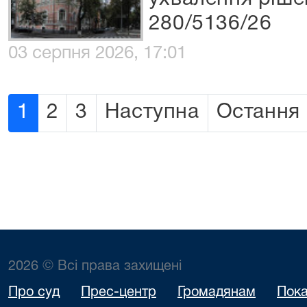
280/5136/26
03 серпня 2026, 17:01
1
2
3
Наступна
Остання
2026 © Всі права захищені
Про суд
Прес-центр
Громадянам
Пока