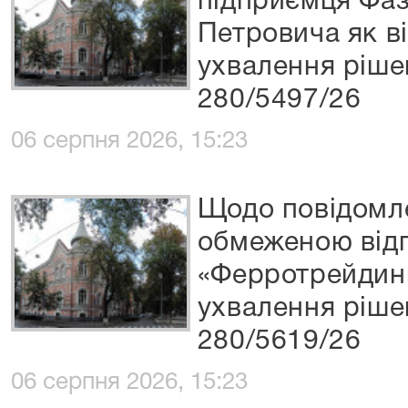
підприємця Фаз
Петровича як в
ухвалення ріше
280/5497/26
06 серпня 2026, 15:23
Щодо повідомле
обмеженою відп
«Ферротрейдинг
ухвалення ріше
280/5619/26
06 серпня 2026, 15:23