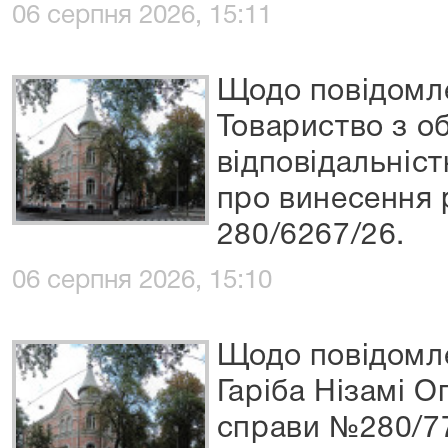
06 серпня 2026, 15:11
Щодо повідомле
Товариство з 
відповідальні
про винесення 
280/6267/26.
06 серпня 2026, 15:10
Щодо повідомл
Гаріба Нізамі О
справи №280/77