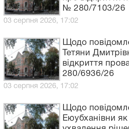
№ 280/7103/26
03 серпня 2026, 17:02
Щодо повідомл
Тетяни Дмитрів
відкриття пров
280/6936/26
03 серпня 2026, 17:02
Щодо повідомл
Еюубханівни як
ухвалення ріше