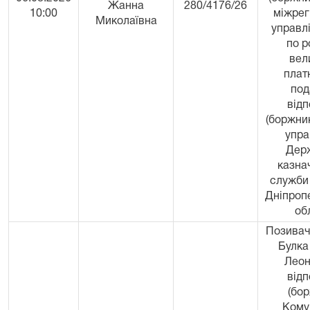
Жанна
280/4176/26
10:00
міжрег
Миколаївна
управл
по р
вел
плат
под
відп
(боржник
упра
Дер
казна
служби 
Дніпроп
об
Позивач 
Булка
Леон
відп
(бор
Кому