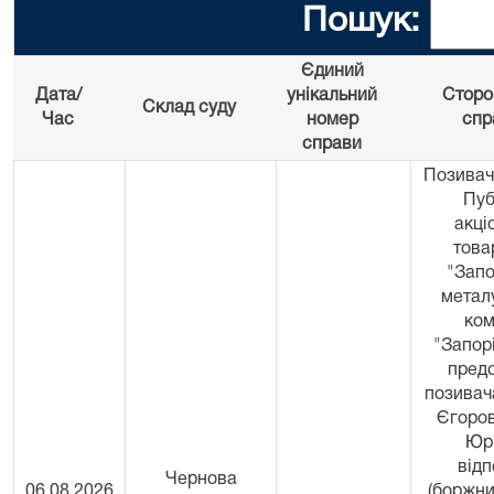
Пошук:
Єдиний
Дата/
унікальний
Сторо
Склад суду
Час
номер
спр
справи
Позивач 
Пуб
акці
това
"Запо
метал
ком
"Запор
пред
позивач
Єгоро
Юрі
відп
Чернова
06.08.2026
(боржни