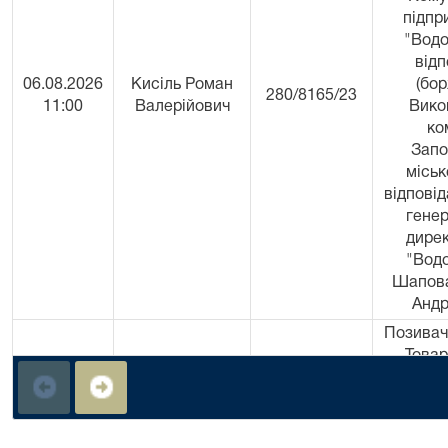
підпр
"Водо
відп
06.08.2026
Кисіль Роман
(бор
280/8165/23
11:00
Валерійович
Вико
ко
Запо
міськ
відповід
гене
дире
"Вод
Шапова
Андр
Позивач 
Товар
обм
відпові
«МІКР
УКР