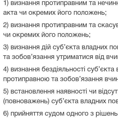
1) визнання протиправним та нечи
акта чи окремих його положень;
2) визнання протиправним та скасу
чи окремих його положень;
3) визнання дій суб’єкта владних 
та зобов’язання утриматися від вчи
4) визнання бездіяльності суб’єкт
протиправною та зобов’язання вчини
5) встановлення наявності чи відсут
(повноважень) суб’єкта владних по
6) прийняття судом одного з рішень