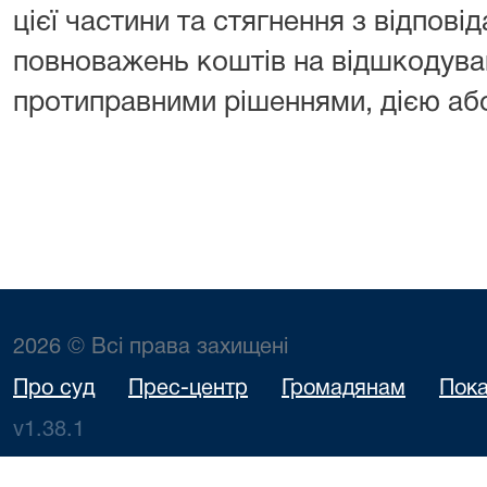
цієї частини та стягнення з відпові
повноважень коштів на відшкодуван
протиправними рішеннями, дією або
2026 © Всі права захищені
Про суд
Прес-центр
Громадянам
Пока
v1.38.1