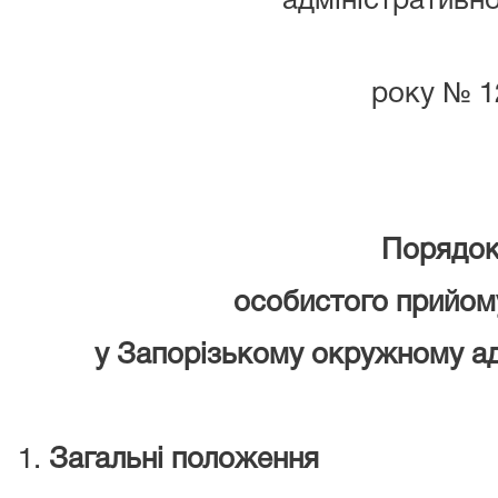
адміністративно
27 січн
року № 1
Порядо
особистого прийом
у Запорізькому окружному ад
Загальні положення