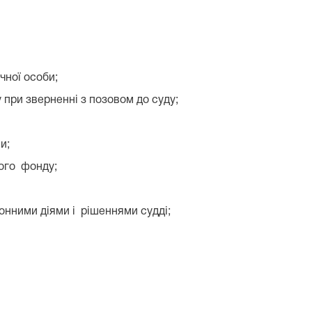
чної особи;
 при зверненні з позовом до суду;
и;
ного фонду;
онними діями і рішеннями судді;