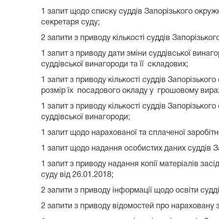
1 запит щодо списку суддів Запорізького окружн
секретаря суду;
2 запити з приводу кількості суддів Запорізько
1 запит з приводу дати зміни суддівської винаг
суддівської винагороди та її складових;
1 запит з приводу кількості суддів Запорізьког
розмір їх посадового окладу у грошовому вира
1 запит з приводу кількості суддів Запорізьког
суддівської винагороди;
1 запит щодо нарахованої та сплаченої заробітн
1 запит щодо надання особистих даних суддів З
1 запит з приводу надання копії матеріалів зас
суду від 26.01.2018;
2 запити з приводу інформації щодо освіти судді
2 запити з приводу відомостей про нараховану 