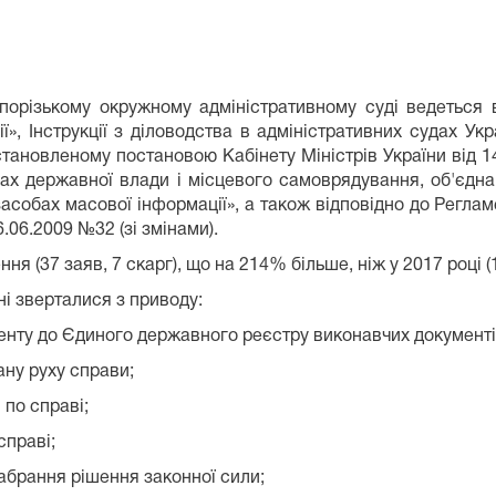
ькому окружному адміністративному суді ведеться від
ї», Інструкції з діловодства в адміністративних судах У
встановленому постановою Кабінету Міністрів України від 
ах державної влади і місцевого самоврядування, об'єднан
засобах масової інформації», а також відповідно до Регла
.06.2009 №32 (зі змінами).
 (37 заяв, 7 скарг), що на 214% більше, ніж у 2017 році (14
ні зверталися з приводу:
нту до Єдиного державного реєстру виконавчих документів
ану руху справи;
 по справі;
справі;
абрання рішення законної сили;