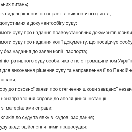
ьних питань;
к видачі рішення по справі та виконавчого листа;
допустимих в документообігу суду;
имоги суду про надання правоустановчих документів юриди
оги суду про надання копії документу, що посвідчує особу
 без надання до заяви копії паспорта;
ністративного суду особи, яка є не є громадянином Україн
 для виконання рішення суду та направлення її до Пенсій
справи;
ру до позовної заяви про стягнення шкоди завданої незак
і ненаправлення справи до апеляційної інстанції;
 з матеріалами справи;
кликів до суду та явку в судові засідання;
 суду щодо здійснення ними правосуддя;