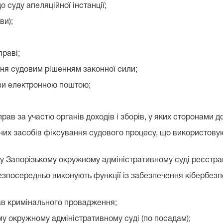
 суду апеляційної інстанції;
ви);
праві;
ння судовим рішенням законної сили;
ви електронною поштою;
прав за участю органів доходів і зборів, у яких сторонами 
чних засобів фіксування судового процесу, що використовую
 у Запорізькому окружному адміністративному суді реєстр
безпосередньо виконують функції із забезпечення кібербезп
ав кримінального провадження;
му окружному адміністративному суді (по посадам);