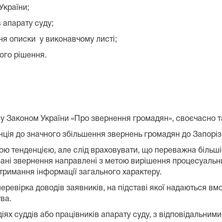
України;
в апарату суду;
ня описки у виконавчому листі;
ого рішення.
у Законом України «Про звернення громадян», своєчасно та
нція до значного збільшення звернень громадян до Запорі
вною тенденцією, але слід враховувати, що переважна біль
зані звернення направлені з метою вирішення процесуальни
отримання інформації загального характеру.
евірка доводів заявників, на підставі якої надаються вмот
ва.
діях суддів або працівників апарату суду, з відповідальни