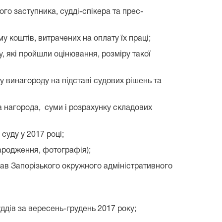
го заступника, судді-спікера та прес-
у коштів, витрачених на оплату їх праці;
у, які пройшли оцінювання, розміру такої
ку винагороду на підставі судових рішень та
ка нагорода, суми і розрахунку складових
суду у 2017 році;
ародження, фотографія);
прав Запорізького окружного адміністративного
ддів за вересень-грудень 2017 року;