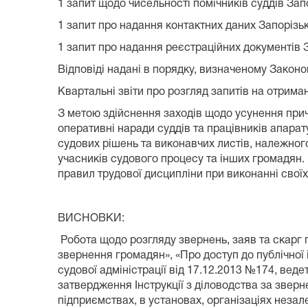
1 запит щодо чисельності помічників суддів Зап
1 запит про надання контактних даних Запорізь
1 запит про надання реєстраційних документів 
Відповіді надані в порядку, визначеному Законо
Квартальні звіти про розгляд запитів на отрима
З метою здійснення заходів щодо усунення прич
оперативні наради суддів та працівників апарат
судових рішень та виконавчих листів, належног
учасників судового процесу та інших громадян.
правил трудової дисципліни при виконанні своїх
ВИСНОВКИ:
Робота щодо розгляду звернень, заяв та скарг 
звернення громадян», «Про доступ до публічної 
судової адміністрації від 17.12.2013 №174, вед
затвердження Інструкції з діловодства за звер
підприємствах, в установах, організаціях незал