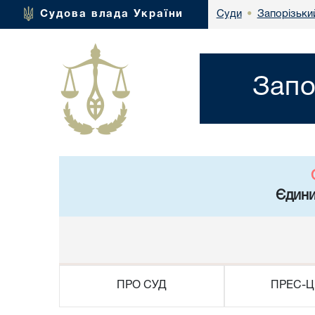
Запорізьки
Судова влада України
Суди
•
Запо
Єдини
ПРО СУД
ПРЕС-Ц