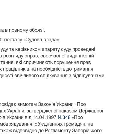
та в повному обсязі.
еб-порталу «Судова влада».
уду та керівником апарату суду проведені
в розгляду справ, своєчасної видачі копій
питання, які спричиняють порушення прав
 працівників на необхідність дотримання
ності ввічливого спілкування з відвідувачами.
повідає вимогам Законів України «Про
судах України, затвердженої наказом Державної
ів України від 14.04.1997
№348
«Про
амоврядування, об'єднаннях громадян, на
 також відповідно до Регламенту Запорізького