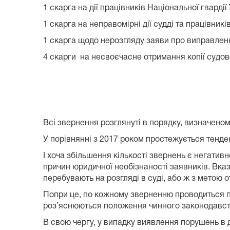
1 скарга на дії працівників Національної гвардії 
1 скарга на неправомірні дії судді та працівникі
1 скарга щодо нерозгляду заяви про виправлен
4 скарги на несвоєчасне отримання копії судов
Всі звернення розглянуті в порядку, визначеном
У порівнянні з 2017 роком простежується тенде
І хоча збільшення кількості звернень є негати
причин юридичної необізнаності заявників. Вка
перебувають на розгляді в суді, або ж з метою 
Попри це, по кожному зверненню проводиться пер
роз’яснюються положення чинного законодавст
В свою чергу, у випадку виявлення порушень в 