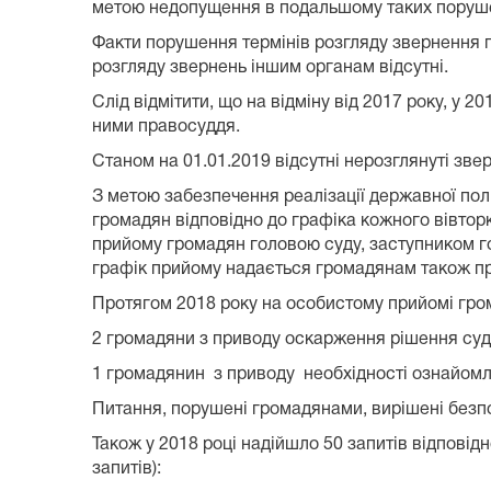
метою недопущення в подальшому таких порушен
Факти порушення термінів розгляду звернення г
розгляду звернень іншим органам відсутні.
Слід відмітити, що на відміну від 2017 року, у
ними правосуддя.
Станом на 01.01.2019 відсутні нерозглянуті зве
З метою забезпечення реалізації державної по
громадян відповідно до графіка кожного вівторка
прийому громадян головою суду, заступником го
графік прийому надається громадянам також пр
Протягом 2018 року на особистому прийомі гро
2 громадяни з приводу оскарження рішення суду 
1 громадянин з приводу необхідності ознайомле
Питання, порушені громадянами, вирішені безп
Також у 2018 році надійшло 50 запитів відповідн
запитів):