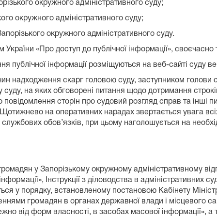
орізького окружного адміністративного суду;
кого окружного адміністративного суду;
Запорізького окружного адміністративного суду.
м України «Про доступ до публічної інформації», своєчасно 
ння публічної інформації розміщуються на веб-сайті суду в
ин надходження скарг головою суду, заступником голови с
у суду, на яких обговорені питання щодо дотримання строкі
о повідомлення сторін про судовий розгляд справ та інші 
 Щотижнево на оперативних нарадах звертається увага всіх
 службових обов’язків, при цьому наголошується на необхід
громадян у Запорізькому окружному адміністративному від
інформації», Інструкції з діловодства в адміністративних 
еться у порядку, встановленому постановою Кабінету Міністр
неннями громадян в органах державної влади і місцевого с
ежно від форм власності, в засобах масової інформації», а