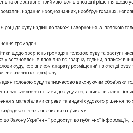
ь та оперативно приймаються відповідні рішення щодо ус
ромадян, надання неоднозначних, необґрунтованих, неповн
 2018 році до суду надійшло також і звернення із подякою г
рнення громадян.
літики щодо звернень громадян головою суду та заступник
 у встановлені відповідно до графіку години, а також в інш
лови суду, керівником апарату розміщений на стенді суду т
и зверненні по телефону.
мадян головою суду та тимчасово виконуючим обов’язки гол
та направлення справи до суду апеляційної інстанції (один
ння з матеріалами справи та видачі судового рішення по 
осередньо під час особистого прийому.
о до Закону України «Про доступ до публічної інформації», 