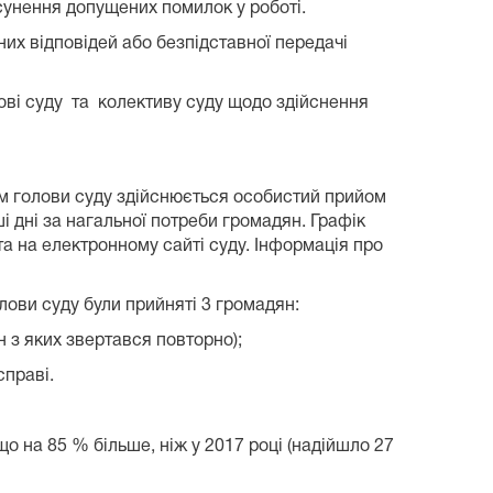
унення допущених помилок у роботі.
их відповідей або безпідставної передачі
олові суду та колективу суду щодо здійснення
ом голови суду здійснюється особистий прийом
і дні за нагальної потреби громадян. Графік
а на електронному сайті суду. Інформація про
ови суду були прийняті 3 громадян:
 з яких звертався повторно);
справі.
що на 85 % більше, ніж у 2017 році (надійшло 27