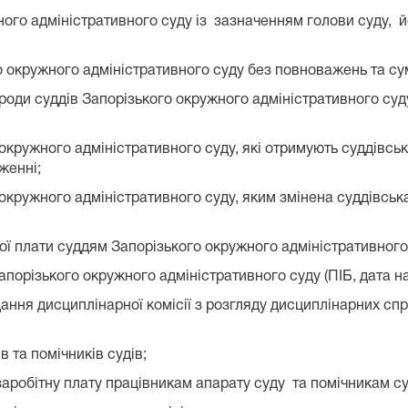
ого адміністративного суду із зазначенням голови суду, йо
го окружного адміністративного суду без повноважень та сум
ороди суддів Запорізького окружного адміністративного суд
о окружного адміністративного суду, які отримують суддівсь
женні;
о окружного адміністративного суду, яким змінена суддівсь
ої плати суддям Запорізького окружного адміністративного 
апорізького окружного адміністративного суду (ПІБ, дата н
ідання дисциплінарної комісії з розгляду дисциплінарних с
в та помічників судів;
заробітну плату працівникам апарату суду та помічникам су