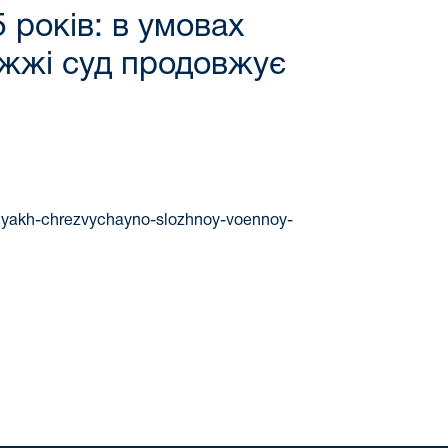
 років: в умовах
іжжі суд продовжує
viyakh-chrezvychayno-slozhnoy-voennoy-