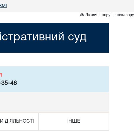
 ЗМІ
Людям з порушенням зору
істративний суд
л
-35-46
И ДІЯЛЬНОСТІ
ІНШЕ