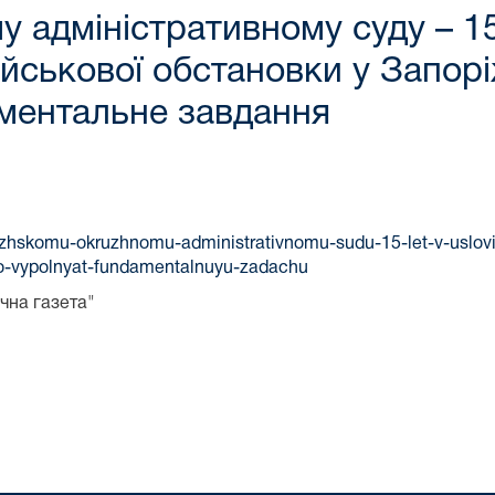
 адміністративному суду – 15
ійськової обстановки у Запор
аментальне завдання
rozhskomu-okruzhnomu-administrativnomu-sudu-15-let-v-uslo
no-vypolnyat-fundamentalnuyu-zadachu
чна газета"