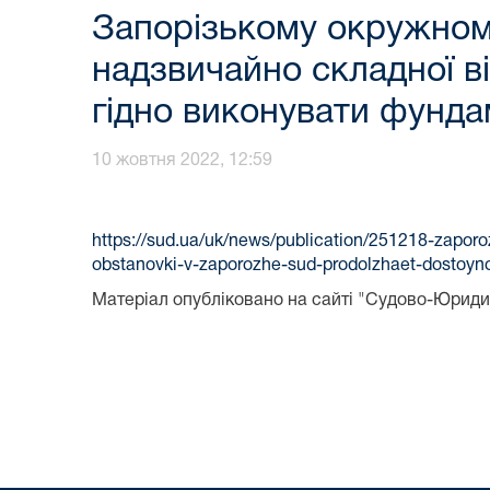
Запорізькому окружному
надзвичайно складної в
гідно виконувати фунд
10 жовтня 2022, 12:59
https://sud.ua/uk/news/publication/251218-zapo
obstanovki-v-zaporozhe-sud-prodolzhaet-dostoy
Матеріал опубліковано на сайті "Судово-Юриди