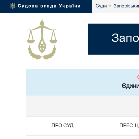
Запорізьки
Судова влада України
Суди
•
Запо
Єдини
ПРО СУД
ПРЕС-Ц