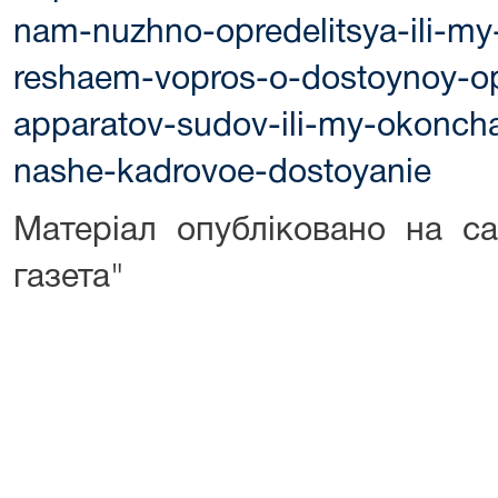
nam-nuzhno-opredelitsya-ili-my
reshaem-vopros-o-dostoynoy-op
apparatov-sudov-ili-my-okonch
nashe-kadrovoe-dostoyanie
Матеріал опубліковано на с
газета"