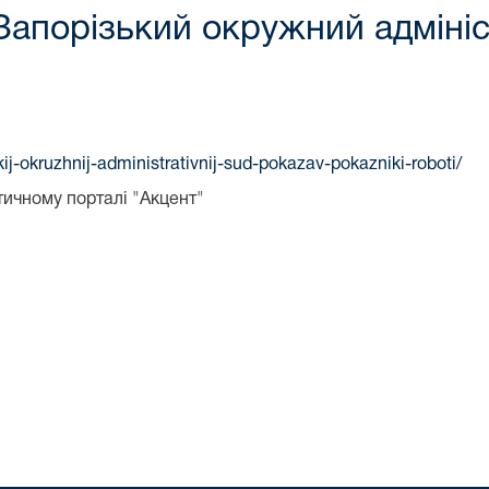
Запорізький окружний адміні
ij-okruzhnij-administrativnij-sud-pokazav-pokazniki-roboti/
тичному порталі "Акцент"