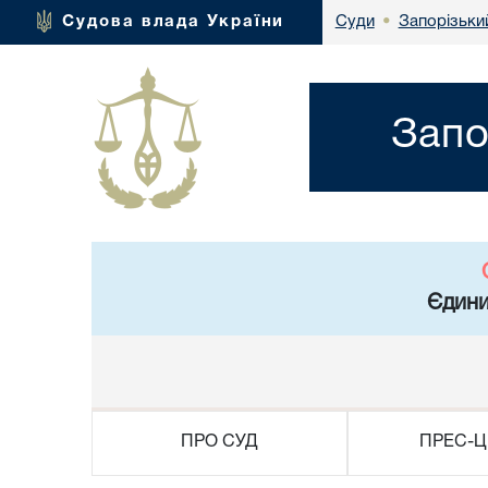
Запорізьки
Судова влада України
Суди
•
Запо
Єдини
ПРО СУД
ПРЕС-Ц