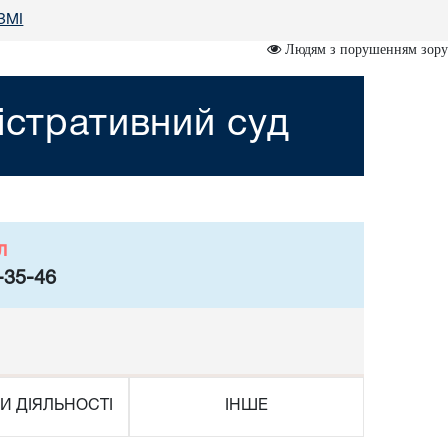
 ЗМІ
Людям з порушенням зору
істративний суд
л
-35-46
И ДІЯЛЬНОСТІ
ІНШЕ