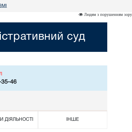
 ЗМІ
Людям з порушенням зору
істративний суд
л
-35-46
И ДІЯЛЬНОСТІ
ІНШЕ