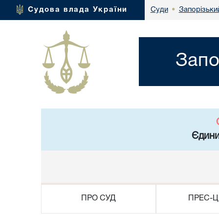
Запорізьки
Судова влада України
Суди
•
Запо
Єдини
ПРО СУД
ПРЕС-Ц