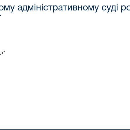
му адміністративному суді р
ї
да"