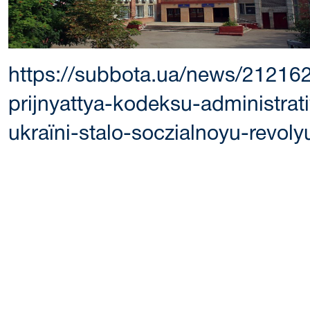
https://subbota.ua/news/212162
prijnyattya-kodeksu-administra
ukraїni-stalo-soczialnoyu-revol