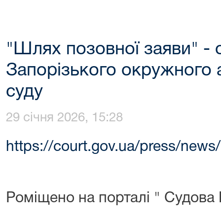
"Шлях позовної заяви" - 
Запорізького окружного 
суду
29 січня 2026, 15:28
https://court.gov.ua/press/new
Роміщено на порталі " Судова